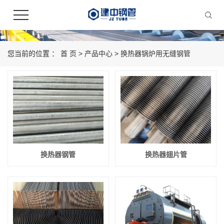
您当前的位置 ：
首 页
>
产品中心
>
换热器锅炉用无缝钢管
换热器钢管
换热器翅片管