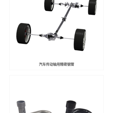
汽车传动轴用精密钢管