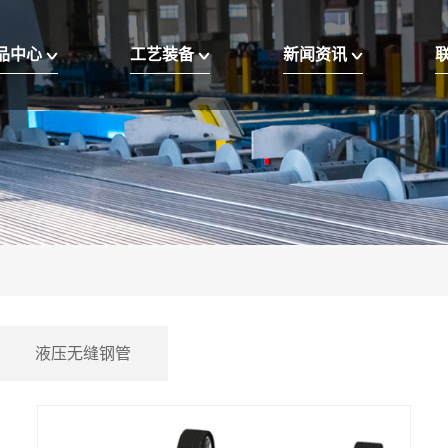
品中心
工艺装备
新闻资讯
液压无缝钢管