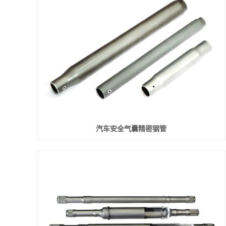
汽车安全气囊精密钢管