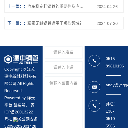
上一篇：
汽车稳定杆钢管的重要性及应用领域？
2024-04-26
下一篇：
精密无缝钢管适用于哪些领域？
2024-07-20
0515-
89810196
Copyright © 江苏
建中新材料科技有
限公司 All Rights
andy@ycgg
Reserved.
Powered by 祥云
孙总：
平台 备案号：
苏
138-
ICP备20013222
0510-
号-1
苏公网安备
5566
32090202001428